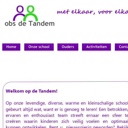
met elkaar, voor elk
Welkom op de Tandem!
Op
onze
levendige,
diverse,
warme
en
kleinschalige
school
gebeurt
altijd
wat,
want
er
is
genoeg
te
leren!
Een
betrokken,
ervaren
en
enthousiast
team
streeft
ernaar
een
sfeer
t
creëren
waarin
kinderen
zich
veilig
voelen
en
optimaal
kunnen
ontwikkelen.
Bent
u
nieuwsgierig
geworden?
Bekij