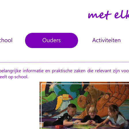
met el
belangrijke
informatie
en
praktische
zaken
die
relevant
zijn
voo
eelt op school.