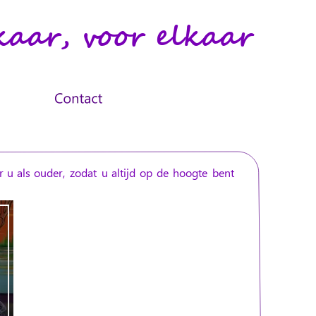
kaar, voor elkaar
r
u
als
ouder,
zodat
u
altijd
op
de
hoogte
bent 