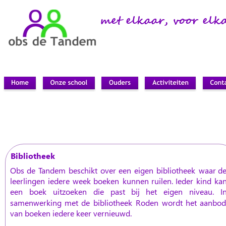
met elkaar, voor elk
Bibliotheek
Obs
de
Tandem
beschikt
over
een
eigen
bibliotheek
waar
de
leerlingen
iedere
week
boeken
kunnen
ruilen.
Ieder
kind
kan
een
boek
uitzoeken
die
past
bij
het
eigen
niveau.
In
samenwerking
met
de
bibliotheek
Roden
wordt
het
aanbod
van boeken iedere keer vernieuwd.