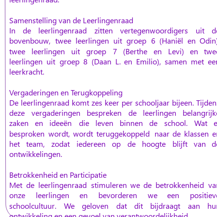
Samenstelling van de Leerlingenraad
In
de
leerlingenraad
zitten
vertegenwoordigers
uit
d
bovenbouw,
twee
leerlingen
uit
groep
6
(Haniël
en
Odin)
twee
leerlingen
uit
groep
7
(Berthe
en
Levi)
en
twe
leerlingen
uit
groep
8
(Daan
L.
en
Emilio),
samen
met
ee
leerkracht. 
Vergaderingen en Terugkoppeling
De
leerlingenraad
komt
zes
keer
per
schooljaar
bijeen.
Tijden
deze
vergaderingen
bespreken
de
leerlingen
belangrijk
zaken
en
ideeën
die
leven
binnen
de
school.
Wat
e
besproken
wordt,
wordt
teruggekoppeld
naar
de
klassen
e
het
team,
zodat
iedereen
op
de
hoogte
blijft
van
d
ontwikkelingen.
Betrokkenheid en Participatie
Met
de
leerlingenraad
stimuleren
we
de
betrokkenheid
va
onze
leerlingen
en
bevorderen
we
een
positiev
schoolcultuur.
We
geloven
dat
dit
bijdraagt
aan
hu
ontwikkeling en een gevoel van verantwoordelijkheid.