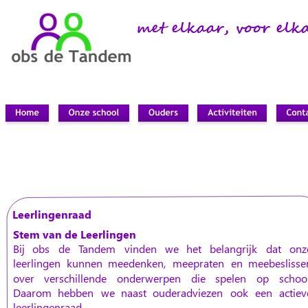
met elkaar, voor elk
Leerlingenraad
Stem van de Leerlingen
Bij
obs
de
Tandem
vinden
we
het
belangrijk
dat
onz
leerlingen
kunnen
meedenken,
meepraten
en
meebeslisse
over
verschillende
onderwerpen
die
spelen
op
school
Daarom
hebben
we
naast
ouderadviezen
ook
een
actiev
leerlingenraad.