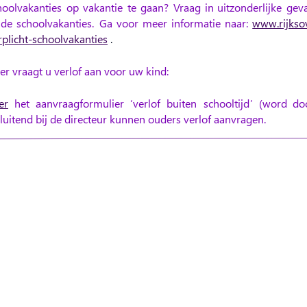
hoolvakanties
op
vakantie
te
gaan?
Vraag
in
uitzonderlijke
geva
de
schoolvakanties.
Ga
voor
meer
informatie
naar:
www.rijkso
plicht-schoolvakanties
.
r vraagt u verlof aan voor uw kind:
er
het
aanvraagformulier
‘
verlof
buiten
schooltijd
’
(word
do
sluitend bij de directeur kunnen ouders verlof aanvragen.