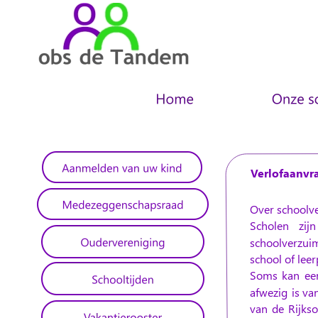
Verlofaanvr
Over schoolv
Scholen
zijn
schoolverzui
school of lee
Soms
kan
ee
afwezig
is
va
van
de
Rijks