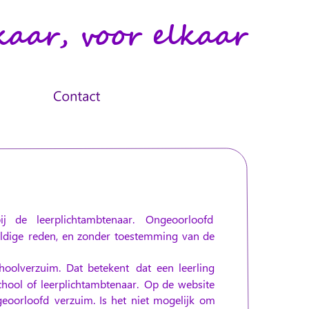
kaar, voor elkaar
ij
de
leerplichtambtenaar.
Ongeoorloofd 
ldige
reden,
en
zonder
toestemming
van
de 
hoolverzuim.
Dat
betekent
dat
een
leerling 
chool
of
leerplichtambtenaar.
Op
de
website 
geoorloofd
verzuim.
Is
het
niet
mogelijk
om 