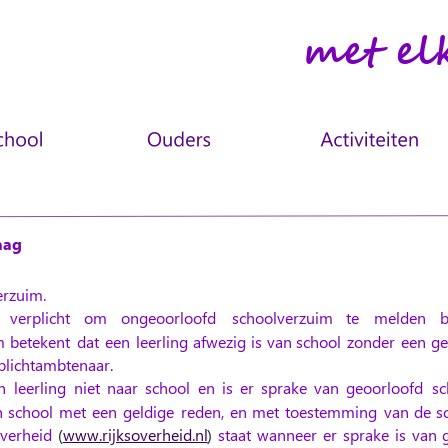
met el
aag
erzuim.
verplicht
om
ongeoorloofd
schoolverzuim
te
melden
b
m
betekent
dat
een
leerling
afwezig
is
van
school
zonder
een
ge
rplichtambtenaar.
n
leerling
niet
naar
school
en
is
er
sprake
van
geoorloofd
sc
n
school
met
een
geldige
reden,
en
met
toestemming
van
de
s
overheid
(
www.rijksoverheid.nl
)
staat
wanneer
er
sprake
is
van