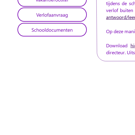
tijdens
de
sc
verlof
buiten
antwoord/leer
Op deze manie
Download
hi
directeur. Uit